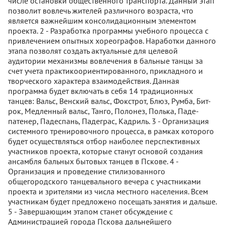
числе остановки общественного транспорта. Данный этап
позволит вовлечь жителей различного возраста, что
является важнейшим консолидационным элементом
проекта. 2 - Разработка программы учебного процесса с
привлечением опытных хореографов. Наработки данного
этапа позволят создать актуальные для целевой
аудитории механизмы вовлечения в бальные танцы за
счет учета практикоориентированного, прикладного и
творческого характера взаимодействия. Данная
программа будет включать в себя 14 традиционных
танцев: Вальс, Венский вальс, Фокстрот, Блюз, Румба, Бит-
рок, Медленный вальс, Танго, Полонез, Полька, Паде-
патенер, Падеспань, Падеграс, Кадриль. 3 - Организация
системного тренировочного процесса, в рамках которого
будет осуществляться отбор наиболее перспективных
участников проекта, которые станут основой создания
ансамбля бальных бытовых танцев в Пскове. 4 -
Организация и проведение стилизованного
общегородского танцевального вечера с участниками
проекта и зрителями из числа местного населения. Всем
участникам будет предложено посещать занятия и дальше.
5 - Завершающим этапом станет обсуждение с
Администрацией города Пскова дальнейшего